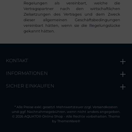
Regelungen als vereinbart, welche die
Vertragspartner nach den wirtschaftlichen
Zielsetzungen des Vertrages und dem Zweck
dieser allgemeinen Geschäftsbedingungen
vereinbart hätten, wenn sie die Regelungslücke
gekannt hätten.
KONTAKT
INFORMATIONEN
SICHER EINKAUFEN
* Alle Preise exkl. gesetzl. Mehrwertsteuer zzgl.
Versandkosten
und ggf. Nachnahmegebühren, wenn nicht anders angegeben.
© 2026 AQUATO® Online Shop - Alle Rechte vorbehalten. Theme
by
ThemeWare®