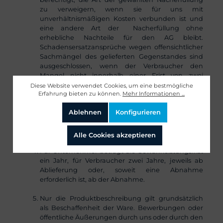
zu verweigern, wenn sie für uns mit
unverhältnismäßigen Kosten verbunden ist und
eine andere Art der Nacherfüllung ohne
erhebliche Nachteile für den AG bleibt.
Schadensersatzansprüche wegen offensichtlicher
Sachmängel des gelieferten Gegenstandes sind
ausgeschlossen, wenn der Verbraucher den
Mangel nicht innerhalb einer Frist von zwei
Wochen nach Gefahrübergang schriftlich anzeigt.
Diese Website verwendet Cookies, um eine bestmögliche
Erfahrung bieten zu können.
Mehr Informationen ...
Schlägt die Nacherfüllung fehl, kann der AG nach
Ablehnen
Konfigurieren
seiner Wahl Herabsetzung der Vergütung
(Minderung) oder Rückgängigmachung des
Vertrages (Rücktritt) verlangen.
Alle Cookies akzeptieren
Für Unternehmer beträgt die Gewährleistungsfrist
ein Jahr, für Verbraucher zwei Jahre, jeweils ab
Ablieferung oder, soweit eine Abnahme
erforderlich ist, ab der Abnahme.
Nur die Produktbeschreibung gilt grundsätzlich
als Beschaffenheit der Ware. Bewerbungen oder
öffentliche Äußerungen durch uns oder durch den