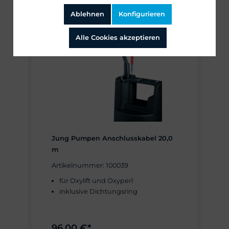
Ablehnen
Konfigurieren
Alle Cookies akzeptieren
Jung Pumpen Anschlusskabel 20,0
m
Artikelnummer: 100039
für Oxylift und Oxyperl
inklusive Dichtungsring
96,00 €*