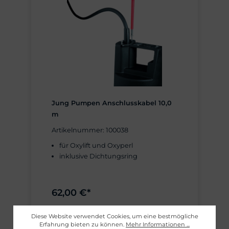
Jung Pumpen Anschlusskabel 10,0
m
Artikelnummer: 100038
für Oxylift und Oxyperl
inklusive Dichtungsring
62,00 €*
Diese Website verwendet Cookies, um eine bestmögliche
IN DEN WARENKORB
Erfahrung bieten zu können.
Mehr Informationen ...