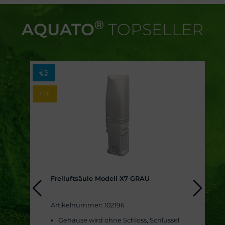
®
AQUATO
TOPSELLER
TOP
Freiluftsäule Modell X7 GRAU
Artikelnummer: 102196
Gehäuse wird ohne Schloss, Schlüssel