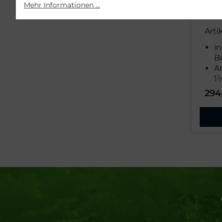
Tau
Mehr Informationen ...
2S, 
Arti
in
B
A
1
o
294