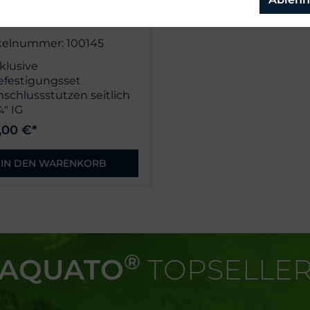
chmotorpumpe Oxylift
ohne Kabel
kelnummer: 100145
klusive
efestigungsset
nschlussstutzen seitlich
¼" IG
hne Anschlusskabel
,00 €*
IN DEN WARENKORB
®
AQUATO
TOPSELLE