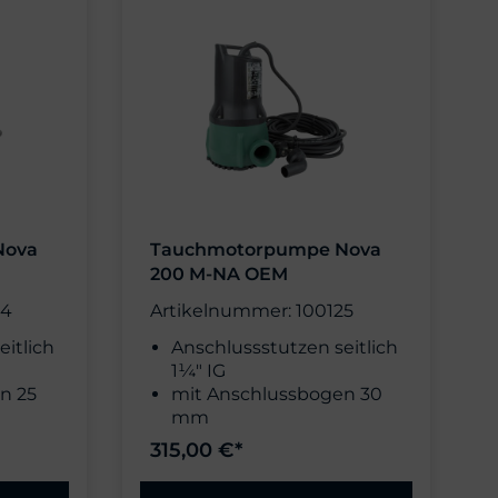
Nova
Tauchmotorpumpe Nova
200 M-NA OEM
24
Artikelnummer: 100125
eitlich
Anschlussstutzen seitlich
1¼" IG
n 25
mit Anschlussbogen 30
mm
8F
315,00 €*