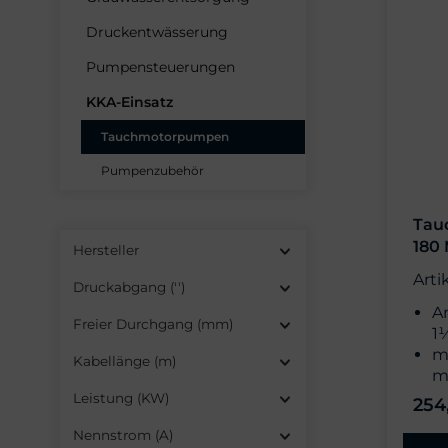
Druckentwässerung
Pumpensteuerungen
KKA-Einsatz
Tauchmotorpumpen
Pumpenzubehör
Tau
180
Hersteller
Arti
Druckabgang ('')
A
Freier Durchgang (mm)
1
m
Kabellänge (m)
5
Leistung (KW)
254
Nennstrom (A)