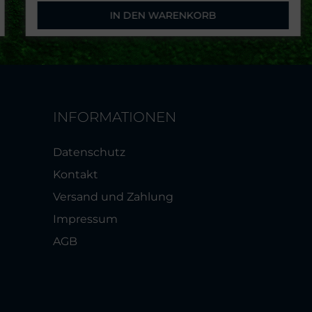
Stromüberwachung
IN DEN WARENKORB
integrierte Stromausfall-Meldung
Einsatz für 3er oder 4er Ventilleisten
optionaler Anschluss einer
Klarwasserpumpe
INFORMATIONEN
Datenschutz
Kontakt
Versand und Zahlung
Impressum
AGB