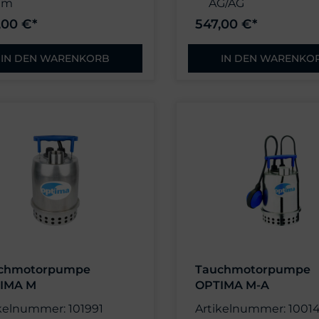
mm
AG/AG
 m Kabel H05
ohne Schlauchtüll
,00 €*
547,00 €*
IN DEN WARENKORB
IN DEN WARENKO
chmotorpumpe
Tauchmotorpumpe
IMA M
OPTIMA M-A
kelnummer: 101991
Artikelnummer: 1001