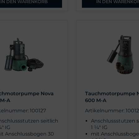
IN DEN WARENKORB
IN DEN WARENKO
chmotorpumpe Nova
Tauchmotorpumpe 
 M-A
600 M-A
kelnummer: 100127
Artikelnummer: 1001
nschlussstutzen seitlich
Anschlussstutzen s
¼" IG
1 ¼" IG
it Anschlussbogen 30
mit Anschlussboge