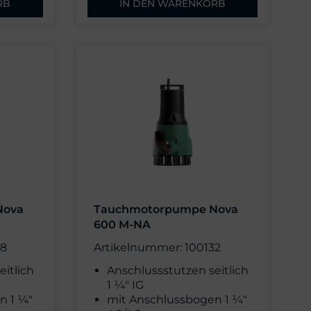
RB
IN DEN WARENKORB
Nova
Tauchmotorpumpe Nova
600 M-NA
28
Artikelnummer: 100132
eitlich
Anschlussstutzen seitlich
1 ¼" IG
n 1 ¼"
mit Anschlussbogen 1 ¼"