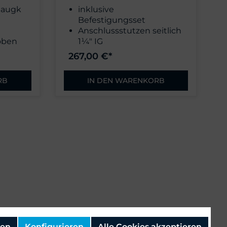
Saugk
inklusive
Befestigungsset
Anschlussstutzen seitlich
oben
1¼" IG
ohne Anschlusskabel
267,00 €*
ülle
RB
IN DEN WARENKORB
nen
Konfigurieren
Alle Cookies akzeptieren