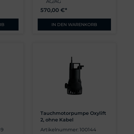
AG/AG
e
ohne Schlauchtülle
570,00 €*
RB
IN DEN WARENKORB
Tauchmotorpumpe Oxylift
2, ohne Kabel
49
Artikelnummer: 100144