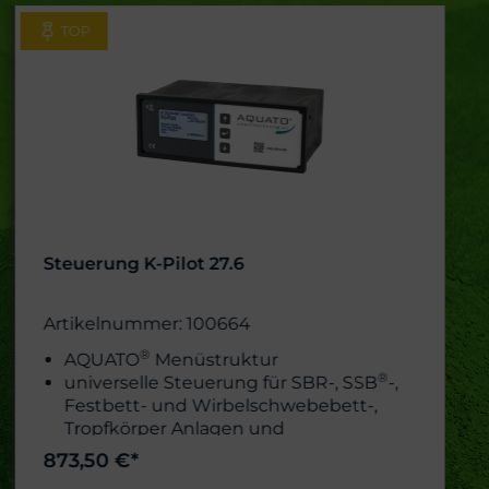
TOP
Steuerung K-Pilot 27.6
Artikelnummer: 100664
®
AQUATO
Menüstruktur
®
universelle Steuerung für
SBR-, SSB
-,
Festbett- und Wirbelschwebebett-,
Tropfkörper Anlagen und
Pflanzenbeeten
873,50 €*
einfaches anklemmen der