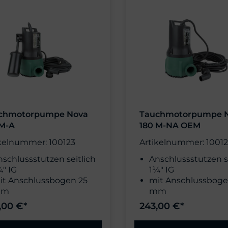
chmotorpumpe Nova
Tauchmotorpumpe 
 M-A
180 M-NA OEM
kelnummer: 100123
Artikelnummer: 1001
nschlussstutzen seitlich
Anschlussstutzen s
¼" IG
1¼" IG
it Anschlussbogen 25
mit Anschlussboge
mm
mm
 m Kabel H05
10 m Kabel H07RN
,00 €*
243,00 €*