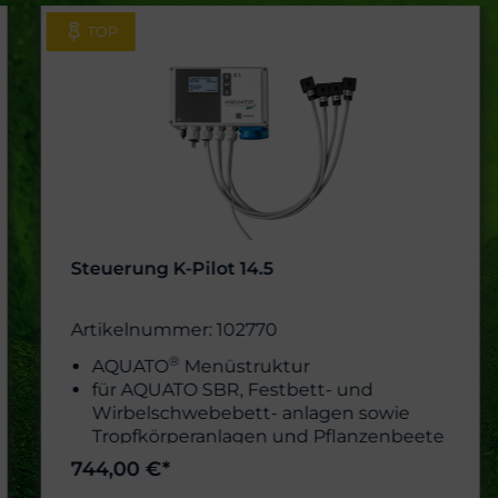
TOP
Steuerung K-Pilot 14.5
Artikelnummer: 102770
®
AQUATO
Menüstruktur
für AQUATO
SBR, Festbett- und
Wirbelschwebebett- anlagen sowie
Tropfkörperanlagen und Pflanzenbeete
4 Kabel mit Würfelstecker für die
744,00 €*
Ventile Möglichkeit der Druck- und