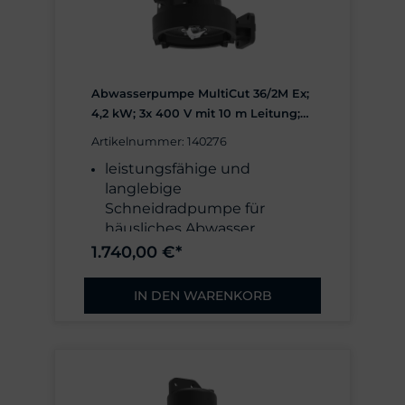
druckfest gekapseltes
Gehäuse,
explosionsgeschützt nach
ATEX-Richtlinie
Drehzahl 2900 1/min,
Abwasserpumpe MultiCut 36/2M Ex;
Nennstromaufnahme 6,6 A,
4,2 kW; 3x 400 V mit 10 m Leitung;
Motorschutz
Fabrikat: Pentair Jung Pumpen,
Wicklungsthermostat
Artikelnummer: 140276
Made in Germany
Gewicht: 41 kg plus
leistungsfähige und
Anschlussleitung
langlebige
Schneidradpumpe für
häusliches Abwasser
Außenliegendes, gehärtetes
1.740,00 €*
Schneidwerk, Hydraulik mit
7 mm freiem Durchgang
IN DEN WARENKORB
Förderhöhe max. 38 mWS,
min. 25 mWS
Förderstrom max. 16 m³/h
(4,4 l/s)
Schutzart IP68,