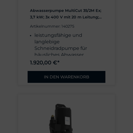
Drehzahl 2900 1/min,
Abwasserpumpe MultiCut 35/2M Ex;
Nennstromaufnahme 6,6 A,
3,7 kW; 3x 400 V mit 20 m Leitung;
Motorschutz
Fabrikat: Pentair Jung Pumpen,
Wicklungsthermostat
Artikelnummer: 140275
Made in Germany
Gewicht: 41 kg plus
leistungsfähige und
Anschlussleitung
langlebige
Schneidradpumpe für
häusliches Abwasser
außenliegendes, gehärtetes
1.920,00 €*
Schneidwerk, Hydraulik mit
7 mm freiem Durchgang
IN DEN WARENKORB
Förderhöhe max. 34 mWS,
min. 21 mWS
Förderstrom max. 16 m³/h
(4,4 l/s)
Schutzart IP68,
längswasserdicht
vergossene
Leitungseinführung