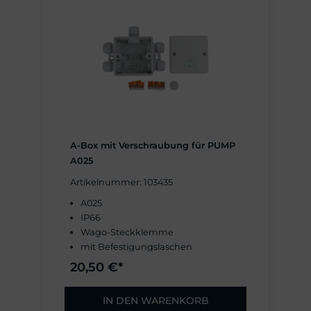
A-Box mit Verschraubung für PUMP
A025
Artikelnummer: 103435
A025
IP66
Wago-Steckklemme
mit Befestigungslaschen
inklusive 5× Kabelverschraubung
20,50 €*
M20
Abmaße (mm): 87 × 87 × 52
IN DEN WARENKORB