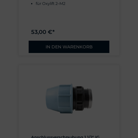
für Oxylift 2–M2
53,00 €*
IN DEN WARENKORB
Anschlussverschraubung 1 1/2" IG