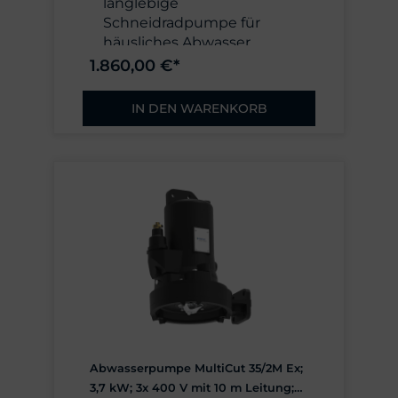
langlebige
Schneidradpumpe für
häusliches Abwasser
außenliegendes, gehärtetes
1.860,00 €*
Schneidwerk, Hydraulik mit
7 mm freiem Durchgang
IN DEN WARENKORB
Förderhöhe max. 24 mWS
Förderstrom max. 18 m³/h (5
l/s)
Schutzart IP68,
längswasserdicht
vergossene
Leitungseinführung
Druckfest gekapseltes
Gehäuse,
explosionsgeschützt nach
ATEX-Richtlinie
Drehzahl 2900 1/min,
Nennstromaufnahme 4 A,
Abwasserpumpe MultiCut 35/2M Ex;
Motorschutz
3,7 kW; 3x 400 V mit 10 m Leitung;
Wicklungsthermostat