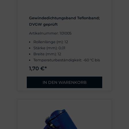
Gewindedichtungsband Teflonband;
DVGW geprüft
Artikelnummer: 101005
Rollenlänge (m): 12
Stärke (mm): 0,01
Breite (mm): 12
Temperaturbeständigkeit: -60 °C bis
+260 °C
1,70 €*
Arbeitsdruck: 20 bar
IN DEN WARENKORB