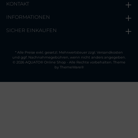
KONTAKT
INFORMATIONEN
SICHER EINKAUFEN
* Alle Preise exkl. gesetzl. Mehrwertsteuer zzgl.
Versandkosten
und ggf. Nachnahmegebühren, wenn nicht anders angegeben.
© 2026 AQUATO® Online Shop - Alle Rechte vorbehalten. Theme
by
ThemeWare®