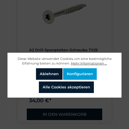
A2 Drill-Spanplatten-Schraube TX25
5,0 x 70/50 mm
Diese Website verwendet Cookies, um eine bestmögliche
Erfahrung bieten zu können.
Mehr Informationen ...
Artikelnummer: 121300
Ablehnen
Konfigurieren
HN 2827
Nutzlänge max. 50 mm
Alle Cookies akzeptieren
34,00 €*
IN DEN WARENKORB