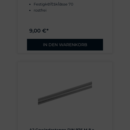
eits
la
Festigk
k
sse 70
rostfrei
9,00 €*
IN DEN WARENKORB
A2 Gewindestange DIN 976 M 8 x