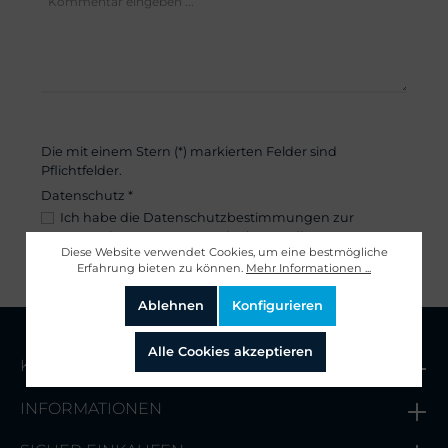
Die mit einem Stern (*) markierten Felder sind
Pflichtfelder.
Datenschutz *
Ich habe die
Datenschutzbestimmungen
zur
Kenntnis genommen und erkenne diese an.
Diese Website verwendet Cookies, um eine bestmögliche
Abschicken
Erfahrung bieten zu können.
Mehr Informationen ...
Ablehnen
Konfigurieren
Alle Cookies akzeptieren
KONTAKT
INFORMATIONEN