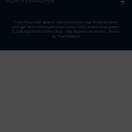
SICHER EINKAUFEN
* Alle Preise exkl. gesetzl. Mehrwertsteuer zzgl.
Versandkosten
und ggf. Nachnahmegebühren, wenn nicht anders angegeben.
© 2026 AQUATO® Online Shop - Alle Rechte vorbehalten. Theme
by
ThemeWare®