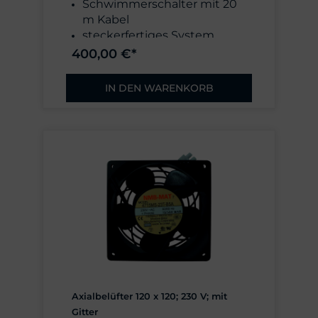
Schwimmerschalter mit 20
m Kabel
steckerfertiges System
mit Summer
400,00 €*
Schwimmergewicht und
Aufhängung
IN DEN WARENKORB
Axialbelüfter 120 x 120; 230 V; mit
Gitter