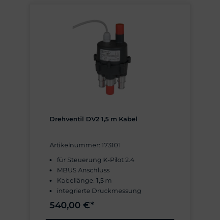
ISO-Gehäuse, D×H (in mm): Ø 83 ×
125
Schutzart IP54
Kunststoff-Endstück DN100 als
Aufnahme für Muffe oder
Spitzende
zur Verwendung in
Wandschränken und Freiluftsäulen
Baugruppe verschraubt
Drehventil DV2 1,5 m Kabel
Artikelnummer: 173101
für Steuerung K-Pilot 2.4
MBUS Anschluss
Kabellänge: 1,5 m
integrierte Druckmessung
4 Luft-Ausgänge
540,00 €*
für 16 mm Schlauch