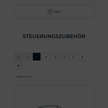
Filter
STEUERUNGSZUBEHÖR
1
2
3
4
5