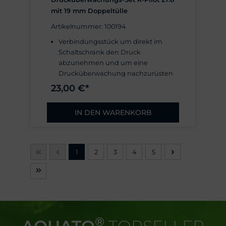
mit 19 mm Doppeltülle
Artikelnummer: 100194
Verbindungsstück um direkt im
Schaltschrank den Druck
abzunehmen und um eine
Drucküberwachung nachzurüsten
23,00 €*
IN DEN WARENKORB
1
2
3
4
5
®