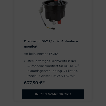
Schutzart IP54
Winkel zur Befestigung an
der Wand oder in der
Freiluftsäule/Wandschrank
Baugruppe verschraubt
Drehventil DV2 1,5 m in Aufnahme
montiert
Artikelnummer: 173112
steckerfertiges Drehventil in der
®
Aufnahme montiert für AQUATO
Kläranlagensteuerung K-Pilot 2.4
Modbus-Anschluss 24 V DC mit
integrierter Steuerelektronik
607,50 €*
Drucküberwachung bis 500 mbar
Luft-Eingang Ø 19 mm
IN DEN WARENKORB
4 Luft-Ausgänge mit Schlauchtülle
Ø 16/19 mm
Kabellänge 1,50 m